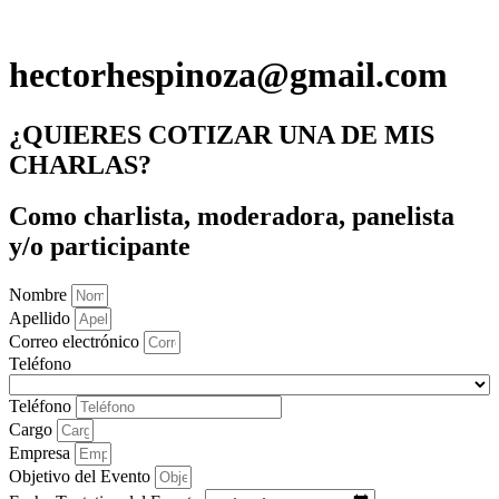
hectorhespinoza@gmail.com
¿QUIERES COTIZAR UNA DE MIS
CHARLAS?
Como charlista, moderadora, panelista
y/o participante
Nombre
Apellido
Correo electrónico
Teléfono
Teléfono
Cargo
Empresa
Objetivo del Evento