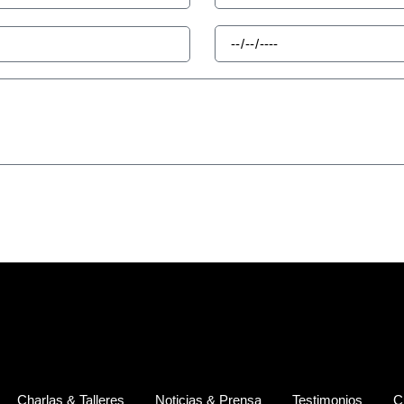
Charlas & Talleres
Noticias & Prensa
Testimonios
C