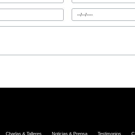
Charlas & Talleres
Noticias & Prensa
Testimonios
C