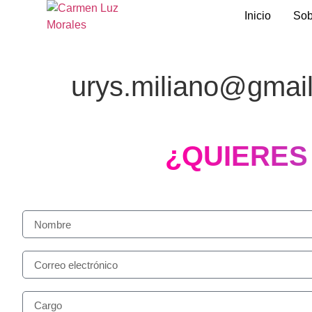
Inicio
Sob
urys.miliano@gmai
¿QUIERES