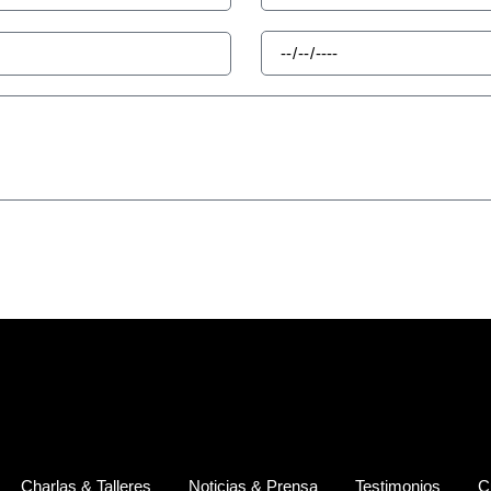
Charlas & Talleres
Noticias & Prensa
Testimonios
C